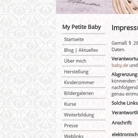
Impres
My Petite Baby
Startseite
Gemäß § 28
Daten.
Blog | Aktuelles
Verantwortu
Über mich
baby.de
un
Herstellung
Abgrenzung
könnenden W
Kinderzimmer
nachfolgend
Bildergalerien
genau einma
Solche Links
Kurse
Verantwortl
Weiterbildung
Anschrift:
Presse
elektronisch
Weblinks