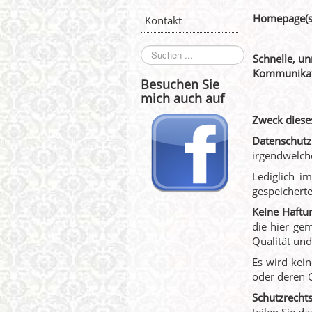
Homepage(s
Kontakt
Suchen
Schnelle, un
...
Kommunikat
Besuchen Sie
mich auch auf
Zweck diese
Datenschutz
irgendwelch
Lediglich 
gespeichert
Keine Haftu
die hier gem
Qualität und 
Es wird kei
oder deren 
Schutzrecht