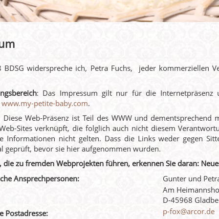
sum
 BDSG widerspreche ich, Petra Fuchs, jeder kommerziellen 
ngsbereich
: Das Impressum gilt nur für die Internetpräsenz
d
www.my-petite-baby.com
.
: Diese Web-Präsenz ist Teil des WWW und dementsprechend mi
eb-Sites verknüpft, die folglich auch nicht diesem Verantwortu
e Informationen nicht gelten. Dass die Links weder gegen Sit
l geprüft, bevor sie hier aufgenommen wurden.
, die zu fremden Webprojekten führen, erkennen Sie daran: Neue
iche Ansprechpersonen:
Gunter und Petr
Am Heimannsho
D-45968 Gladbe
p-fox@arcor.de
e Postadresse: