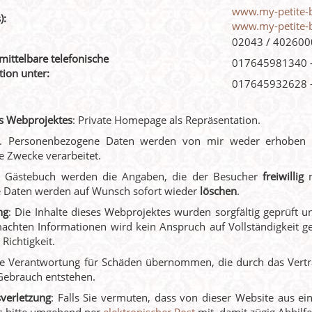
www.my-petite-
):
www.my-petite-
02043 / 402600
mittelbare telefonische
017645981340 -
ion unter:
017645932628 -
s Webprojektes
: Private Homepage als Repräsentation.
. Personenbezogene Daten werden von mir weder erhoben u
e Zwecke verarbeitet.
im Gästebuch werden die Angaben, die der Besucher
freiwillig
e Daten werden auf Wunsch sofort wieder
löschen
.
ng
: Die Inhalte dieses Webprojektes wurden sorgfältig geprüft u
achten Informationen wird kein Anspruch auf Vollständigkeit ge
Richtigkeit.
ne Verantwortung für Schäden übernommen, die durch das Vertra
Gebrauch entstehen.
sverletzung
: Falls Sie vermuten, dass von dieser Website aus ein